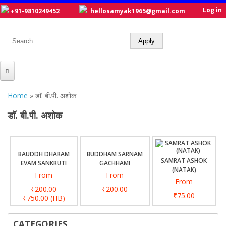
Log in
+91-9810249452
hellosamyak1965@gmail.com
HOME
You are here
Home
» डाॅ. बी.पी. अशोक
ABOUT US
डाॅ. बी.पी. अशोक
CATALOGUE
NEW TITLES
BAUDDH DHARAM
BUDDHAM SARNAM
SAMRAT ASHOK
EVAM SANKRUTI
GACHHAMI
POSTERS
(NATAK)
From
From
From
OUR WRITERS
₹200.00
₹200.00
₹75.00
₹750.00
(HB)
GALLERY
CATEGORIES