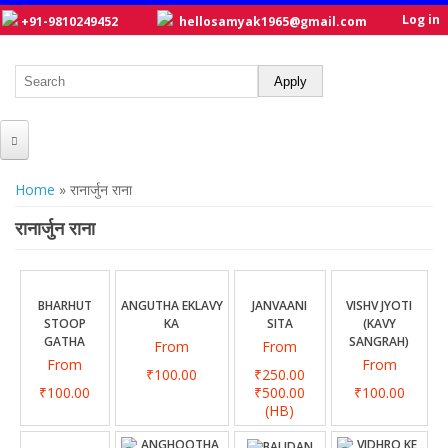
Log in
+91-9810249452
hellosamyak1965@gmail.com
HOME
You are here
Home
» रानार्जुन राना
ABOUT US
रानार्जुन राना
CATALOGUE
NEW TITLES
BHARHUT
ANGUTHA EKLAVY
JANVAANI
VISHV JYOTI
STOOP
KA
SITA
(KAVY
POSTERS
GATHA
SANGRAH)
From
From
From
From
OUR WRITERS
₹100.00
₹250.00
₹100.00
₹500.00
₹100.00
GALLERY
(HB)