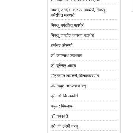
भिक्खु जगदीश काश्यप महाथेरो, भिक्खु
धर्मरक्षित महाथेरो
भिक्खु धर्मरक्षित महाथेरो
भिक्खु जगदीश काश्यप महाथेरो
धर्मानंद कोसम्बी
डॉ. जगन्नाथ उपाध्याय
डॉ. सुरेन्द्र अज्ञात
सोहनलाल शास्त्री, विद्यावाचस्पति
परिनिब्बुत नानकचन्द रत्तू
प्रो. डॉ. विमलकीर्ति
मधुकर पिपलायन
डॉ. धर्मकीर्ति
प्रो. पी. लक्ष्मी नरसू