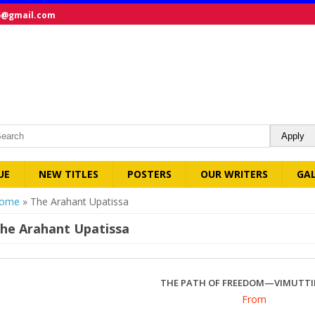
5@gmail.com
UE
NEW TITLES
POSTERS
OUR WRITERS
GA
ou are here
ome
» The Arahant Upatissa
he Arahant Upatissa
THE PATH OF FREEDOM—VIMUTT
From