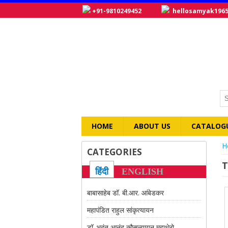
+91-9810249452
hellosamyak196
HOME
ABOUT US
CATALOG
Y
H
CATEGORIES
T
हिंदी
ENGLISH
बाबासाहेब डॉ. बी.आर. आंबेडकर
महापंडित राहुल सांकृत्यायन
डॉ. भदंत आनंद कौसल्यायन महाथेरो