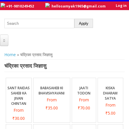
Log in
+91-9810249452
hellosamyak1965@gmail.com
HOME
You are here
Home
» चंद्रिका प्रसाद जिज्ञासु
ABOUT US
चंद्रिका प्रसाद जिज्ञासु
CATALOGUE
NEW TITLES
SANT RAIDAS
BABASAHEB KI
JAATI
KISKA
SAHEB KA
BHAVISHYAVANI
TODON
DHARAM
POSTERS
JIVAN
SATYA
From
From
CHINTAN
From
OUR WRITERS
₹35.00
₹70.00
From
₹5.00
GALLERY
₹30.00