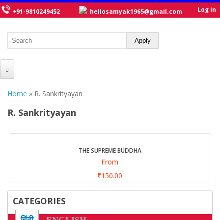
Log in
+91-9810249452
hellosamyak1965@gmail.com
HOME
You are here
Home
» R. Sankrityayan
ABOUT US
R. Sankrityayan
CATALOGUE
NEW TITLES
THE SUPREME BUDDHA
From
POSTERS
₹150.00
OUR WRITERS
CATEGORIES
GALLERY