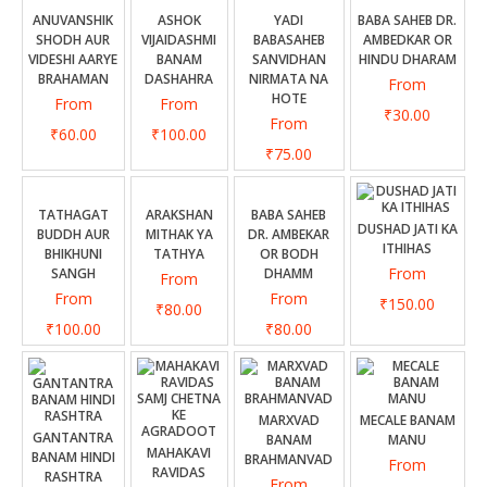
CONTACT US
ANUVANSHIK
ASHOK
YADI
BABA SAHEB DR.
SHODH AUR
VIJAIDASHMI
BABASAHEB
AMBEDKAR OR
VIDESHI AARYE
BANAM
SANVIDHAN
HINDU DHARAM
BRAHAMAN
DASHAHRA
NIRMATA NA
From
HOTE
From
From
₹30.00
From
₹60.00
₹100.00
₹75.00
TATHAGAT
ARAKSHAN
BABA SAHEB
DUSHAD JATI KA
BUDDH AUR
MITHAK YA
DR. AMBEKAR
ITHIHAS
BHIKHUNI
TATHYA
OR BODH
From
SANGH
DHAMM
From
From
From
₹150.00
₹80.00
₹100.00
₹80.00
MARXVAD
MECALE BANAM
GANTANTRA
BANAM
MANU
MAHAKAVI
BANAM HINDI
BRAHMANVAD
From
RAVIDAS
RASHTRA
From