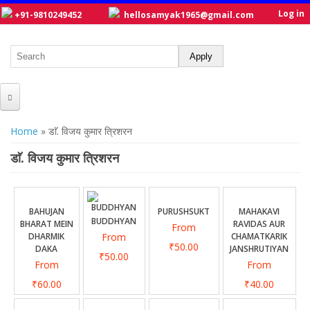
Log in
+91-9810249452
hellosamyak1965@gmail.com
HOME
You are here
Home
» डाॅ. विजय कुमार त्रिशरन
ABOUT US
डाॅ. विजय कुमार त्रिशरन
CATALOGUE
NEW TITLES
BAHUJAN
PURUSHSUKT
MAHAKAVI
BUDDHYAN
BHARAT MEIN
RAVIDAS AUR
From
POSTERS
DHARMIK
From
CHAMATKARIK
₹50.00
DAKA
JANSHRUTIYAN
OUR WRITERS
₹50.00
From
From
GALLERY
₹60.00
₹40.00