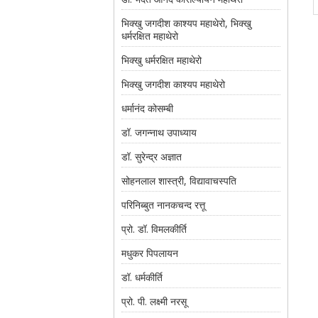
भिक्खु जगदीश काश्यप महाथेरो, भिक्खु
धर्मरक्षित महाथेरो
भिक्खु धर्मरक्षित महाथेरो
भिक्खु जगदीश काश्यप महाथेरो
धर्मानंद कोसम्बी
डॉ. जगन्नाथ उपाध्याय
डॉ. सुरेन्द्र अज्ञात
सोहनलाल शास्त्री, विद्यावाचस्पति
परिनिब्बुत नानकचन्द रत्तू
प्रो. डॉ. विमलकीर्ति
मधुकर पिपलायन
डॉ. धर्मकीर्ति
प्रो. पी. लक्ष्मी नरसू