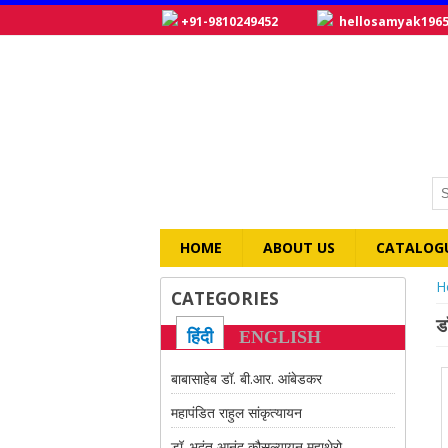
+91-9810249452
hellosamyak196
HOME
ABOUT US
CATALOG
Y
H
CATEGORIES
डा
हिंदी
ENGLISH
बाबासाहेब डॉ. बी.आर. आंबेडकर
महापंडित राहुल सांकृत्यायन
डॉ. भदंत आनंद कौसल्यायन महाथेरो