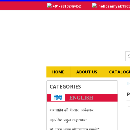
+91-9810249452
hellosamyak196
HOME
ABOUT US
CATALOG
Y
H
CATEGORIES
P
हिंदी
ENGLISH
बाबासाहेब डॉ. बी.आर. आंबेडकर
महापंडित राहुल सांकृत्यायन
डॉ. भदंत आनंद कौसल्यायन महाथेरो