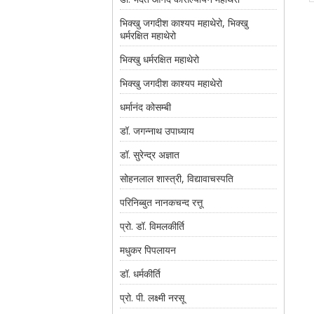
भिक्खु जगदीश काश्यप महाथेरो, भिक्खु
धर्मरक्षित महाथेरो
भिक्खु धर्मरक्षित महाथेरो
भिक्खु जगदीश काश्यप महाथेरो
धर्मानंद कोसम्बी
डॉ. जगन्नाथ उपाध्याय
डॉ. सुरेन्द्र अज्ञात
सोहनलाल शास्त्री, विद्यावाचस्पति
परिनिब्बुत नानकचन्द रत्तू
प्रो. डॉ. विमलकीर्ति
मधुकर पिपलायन
डॉ. धर्मकीर्ति
प्रो. पी. लक्ष्मी नरसू