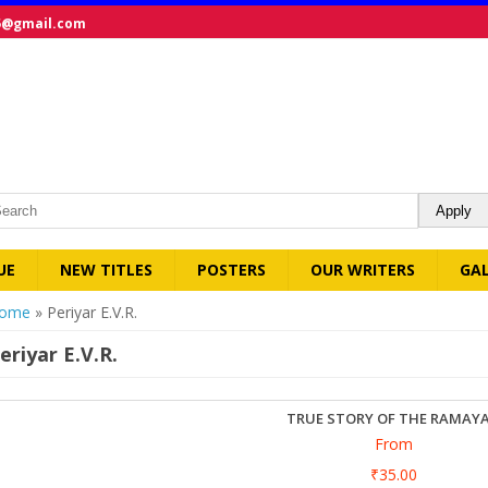
5@gmail.com
UE
NEW TITLES
POSTERS
OUR WRITERS
GA
ou are here
ome
» Periyar E.V.R.
eriyar E.V.R.
TRUE STORY OF THE RAMAY
From
₹35.00