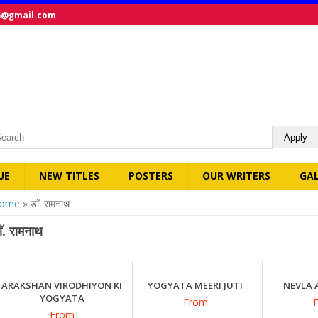
5@gmail.com
UE
NEW TITLES
POSTERS
OUR WRITERS
GA
ou are here
ome
» डाॅ. रामनाथ
ाॅ. रामनाथ
ARAKSHAN VIRODHIYON KI
YOGYATA MEERI JUTI
NEVLA 
YOGYATA
From
From