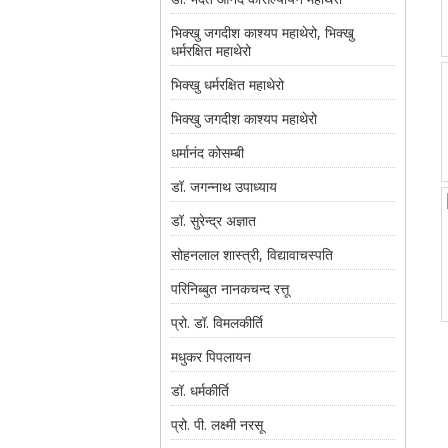
भिक्खु जगदीश काश्यप महाथेरो, भिक्खु
धर्मरक्षित महाथेरो
भिक्खु धर्मरक्षित महाथेरो
भिक्खु जगदीश काश्यप महाथेरो
धर्मानंद कोसम्बी
डॉ. जगन्नाथ उपाध्याय
डॉ. सुरेन्द्र अज्ञात
सोहनलाल शास्त्री, विद्यावाचस्पति
परिनिब्बुत नानकचन्द रत्तू
प्रो. डॉ. विमलकीर्ति
मधुकर पिपलायन
डॉ. धर्मकीर्ति
प्रो. पी. लक्ष्मी नरसू