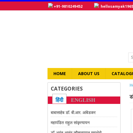
+91-9810249452
hellosamyak196
HOME
ABOUT US
CATALOG
Y
H
CATEGORIES
ड
हिंदी
ENGLISH
बाबासाहेब डॉ. बी.आर. आंबेडकर
महापंडित राहुल सांकृत्यायन
डॉ. भदंत आनंद कौसल्यायन महाथेरो