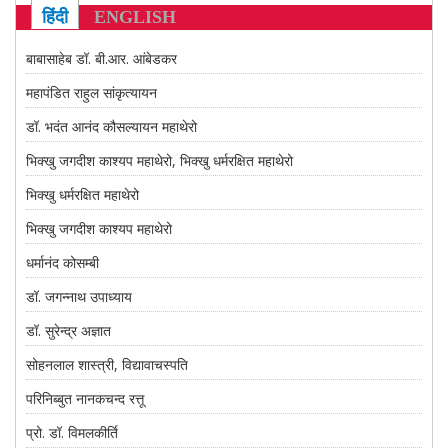
CONTACT US
हिंदी
ENGLISH
बाबासाहेब डॉ. बी.आर. आंबेडकर
महापंडित राहुल सांकृत्यायन
डॉ. भदंत आनंद कौसल्यायन महाथेरो
भिक्खु जगदीश काश्यप महाथेरो, भिक्खु धर्मरक्षित महाथेरो
भिक्खु धर्मरक्षित महाथेरो
भिक्खु जगदीश काश्यप महाथेरो
धर्मानंद कोसम्बी
डॉ. जगन्नाथ उपाध्याय
डॉ. सुरेन्द्र अज्ञात
सोहनलाल शास्त्री, विद्यावाचस्पति
परिनिब्बुत नानकचन्द रत्तू
प्रो. डॉ. विमलकीर्ति