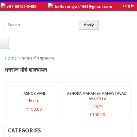
Log in
+91-9810249452
hellosamyak1965@gmail.com
HOME
You are here
Home
» धनराज मौर्य शाक्यायन
ABOUT US
धनराज मौर्य शाक्यायन
CATALOGUE
NEW TITLES
ASHOK VANI
ASHOKA MAHAN EK MANAVTAVADI
VYAKTITV
From
POSTERS
From
₹150.00
OUR WRITERS
₹100.00
GALLERY
CATEGORIES