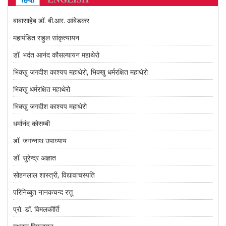
CONTACT US
बाबासाहेब डॉ. बी.आर. आंबेडकर
महापंडित राहुल सांकृत्यायन
डॉ. भदंत आनंद कौसल्यायन महाथेरो
भिक्खु जगदीश काश्यप महाथेरो, भिक्खु धर्मरक्षित महाथेरो
भिक्खु धर्मरक्षित महाथेरो
भिक्खु जगदीश काश्यप महाथेरो
धर्मानंद कोसम्बी
डॉ. जगन्नाथ उपाध्याय
डॉ. सुरेन्द्र अज्ञात
सोहनलाल शास्त्री, विद्यावाचस्पति
परिनिब्बुत नानकचन्द रत्तू
प्रो. डॉ. विमलकीर्ति