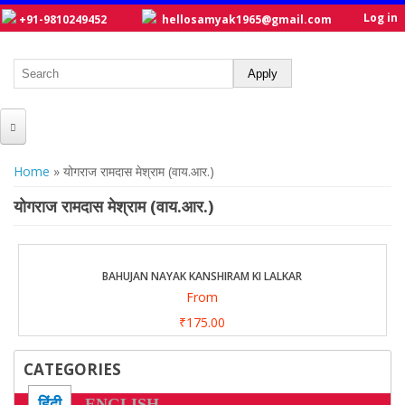
Log in
+91-9810249452
hellosamyak1965@gmail.com
HOME
You are here
Home
» योगराज रामदास मेश्राम (वाय.आर.)
ABOUT US
योगराज रामदास मेश्राम (वाय.आर.)
CATALOGUE
NEW TITLES
BAHUJAN NAYAK KANSHIRAM KI LALKAR
From
POSTERS
₹175.00
OUR WRITERS
CATEGORIES
GALLERY
हिंदी
ENGLISH