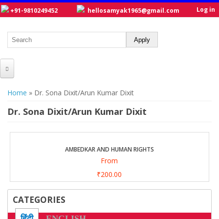
Log in
+91-9810249452
hellosamyak1965@gmail.com
HOME
You are here
Home
» Dr. Sona Dixit/Arun Kumar Dixit
ABOUT US
Dr. Sona Dixit/Arun Kumar Dixit
CATALOGUE
NEW TITLES
AMBEDKAR AND HUMAN RIGHTS
From
POSTERS
₹200.00
OUR WRITERS
CATEGORIES
GALLERY
हिंदी
ENGLISH