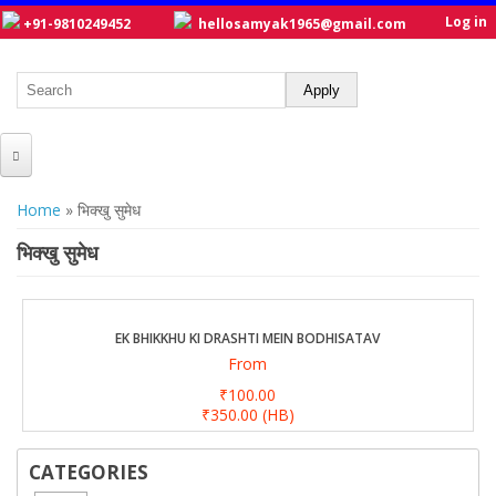
Log in
+91-9810249452
hellosamyak1965@gmail.com
HOME
You are here
Home
» भिक्खु सुमेध
ABOUT US
भिक्खु सुमेध
CATALOGUE
NEW TITLES
EK BHIKKHU KI DRASHTI MEIN BODHISATAV
From
POSTERS
₹100.00
OUR WRITERS
₹350.00
(HB)
GALLERY
CATEGORIES