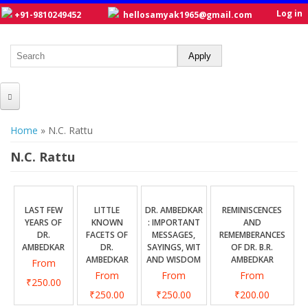
Log in
+91-9810249452
hellosamyak1965@gmail.com
HOME
You are here
Home
» N.C. Rattu
ABOUT US
N.C. Rattu
CATALOGUE
NEW TITLES
LAST FEW
LITTLE
DR. AMBEDKAR
REMINISCENCES
YEARS OF
KNOWN
: IMPORTANT
AND
POSTERS
DR.
FACETS OF
MESSAGES,
REMEMBERANCES
AMBEDKAR
DR.
SAYINGS, WIT
OF DR. B.R.
OUR WRITERS
AMBEDKAR
AND WISDOM
AMBEDKAR
From
From
From
From
GALLERY
₹250.00
₹250.00
₹250.00
₹200.00