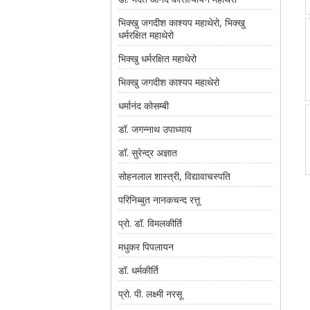
भिक्खु जगदीश काश्यप महाथेरो, भिक्खु
धर्मरक्षित महाथेरो
भिक्खु धर्मरक्षित महाथेरो
भिक्खु जगदीश काश्यप महाथेरो
धर्मानंद कोसम्बी
डॉ. जगन्नाथ उपाध्याय
डॉ. सुरेन्द्र अज्ञात
सोहनलाल शास्त्री, विद्यावाचस्पति
परिनिब्बुत नानकचन्द रत्तू
प्रो. डॉ. विमलकीर्ति
मधुकर पिपलायन
डॉ. धर्मकीर्ति
प्रो. पी. लक्ष्मी नरसू