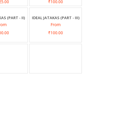
25.00
₹100.00
AS (PART - II)
IDEAL JATAKAS (PART - III)
rom
From
00.00
₹100.00