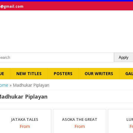
5@gmail.com
UE
NEW TITLES
POSTERS
OUR WRITERS
GA
ou are here
ome
» Madhukar Piplayan
adhukar Piplayan
JATAKA TALES
ASOKA THE GREAT
LU
From
From
F