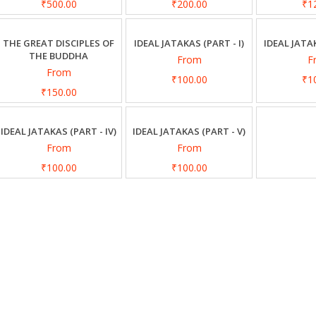
₹500.00
₹200.00
₹1
THE GREAT DISCIPLES OF
IDEAL JATAKAS (PART - I)
IDEAL JATAK
THE BUDDHA
From
F
From
₹100.00
₹1
₹150.00
IDEAL JATAKAS (PART - IV)
IDEAL JATAKAS (PART - V)
From
From
₹100.00
₹100.00