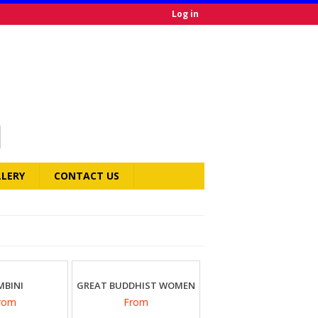
Log in
LLERY
CONTACT US
MBINI
GREAT BUDDHIST WOMEN
rom
From