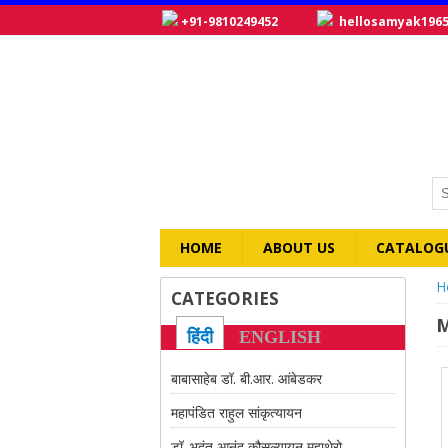
+91-9810249452
hellosamyak196
HOME
ABOUT US
CATALOG
Y
H
CATEGORIES
M
हिंदी
ENGLISH
बाबासाहेब डॉ. बी.आर. आंबेडकर
महापंडित राहुल सांकृत्यायन
डॉ. भदंत आनंद कौसल्यायन महाथेरो