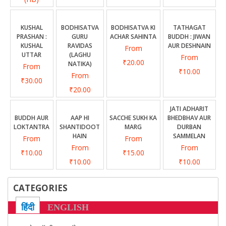
CONTACT US
KUSHAL
BODHISATVA
BODHISATVA KI
TATHAGAT
PRASHAN :
GURU
ACHAR SAHINTA
BUDDH : JIWAN
KUSHAL
RAVIDAS
AUR DESHNAIN
From
UTTAR
(LAGHU
From
₹20.00
NATIKA)
From
₹10.00
From
₹30.00
₹20.00
JATI ADHARIT
BUDDH AUR
AAP HI
SACCHE SUKH KA
BHEDBHAV AUR
LOKTANTRA
SHANTIDOOT
MARG
DURBAN
HAIN
SAMMELAN
From
From
From
From
₹10.00
₹15.00
₹10.00
₹10.00
CATEGORIES
हिंदी
ENGLISH