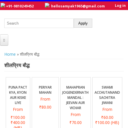
Log in
+91-9810249452
hellosamyak1965@gmail.com
HOME
You are here
Home
» शीलप्रिय बौद्ध
ABOUT US
शीलप्रिय बौद्ध
CATALOGUE
NEW TITLES
PUNA PACT
PERIYAR
MAHAPRAN
SWAMI
KYA, KYON
MAHAN
JOGENDERNATH
ACCHUTANAND
POSTERS
AUR KISKE
MANDAL :
SACHITRA
From
LIYE
JEEVAN AUR
JIWANI
OUR WRITERS
₹80.00
VICHAR
From
From
From
GALLERY
₹100.00
₹60.00
₹400.00
₹70.00
₹100.00
(HB)
(HB)