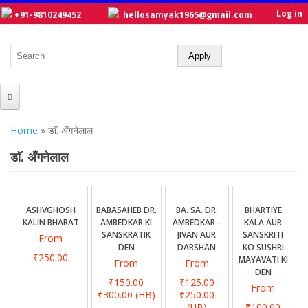
Log in
+91-9810249452
hellosamyak1965@gmail.com
HOME
You are here
Home
» डाॅ. अँगनेलाल
ABOUT US
डाॅ. अँगनेलाल
CATALOGUE
NEW TITLES
ASHVGHOSH
BABASAHEB DR.
BA. SA. DR.
BHARTIYE
KALIN BHARAT
AMBEDKAR KI
AMBEDKAR -
KALA AUR
POSTERS
SANSKRATIK
JIVAN AUR
SANSKRITI
From
DEN
DARSHAN
KO SUSHRI
OUR WRITERS
₹250.00
MAYAVATI KI
From
From
DEN
GALLERY
₹150.00
₹125.00
From
₹300.00
(HB)
₹250.00
(HB)
₹100.00