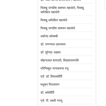
भिक्खु जगदीश काश्यप महाथेरो, भिक्खु
धर्मरक्षित महाथेरो
भिक्खु धर्मरक्षित महाथेरो
भिक्खु जगदीश काश्यप महाथेरो
धर्मानंद कोसम्बी
डॉ. जगन्नाथ उपाध्याय
डॉ. सुरेन्द्र अज्ञात
सोहनलाल शास्त्री, विद्यावाचस्पति
परिनिब्बुत नानकचन्द रत्तू
प्रो. डॉ. विमलकीर्ति
मधुकर पिपलायन
डॉ. धर्मकीर्ति
प्रो. पी. लक्ष्मी नरसू