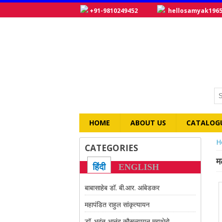
+91-9810249452
hellosamyak196
HOME
ABOUT US
CATALOG
Y
H
CATEGORIES
म
हिंदी
ENGLISH
बाबासाहेब डॉ. बी.आर. आंबेडकर
महापंडित राहुल सांकृत्यायन
डॉ. भदंत आनंद कौसल्यायन महाथेरो