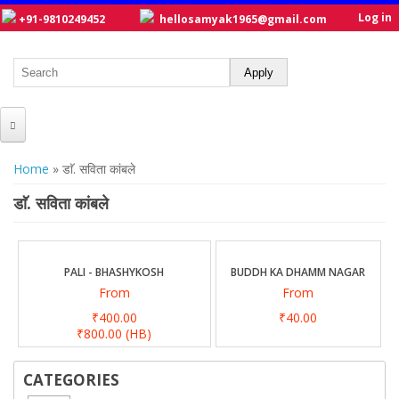
Log in
+91-9810249452
hellosamyak1965@gmail.com
HOME
You are here
Home
» डाॅ. सविता कांबले
ABOUT US
डाॅ. सविता कांबले
CATALOGUE
NEW TITLES
PALI - BHASHYKOSH
BUDDH KA DHAMM NAGAR
From
From
POSTERS
₹400.00
₹40.00
OUR WRITERS
₹800.00
(HB)
GALLERY
CATEGORIES