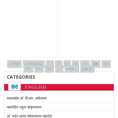
Pages
« first
‹ previous
…
7
8
9
10
11
12
13
14
15
…
next ›
last »
CATEGORIES
हिंदी
ENGLISH
बाबासाहेब डॉ. बी.आर. आंबेडकर
महापंडित राहुल सांकृत्यायन
डॉ. भदंत आनंद कौसल्यायन महाथेरो