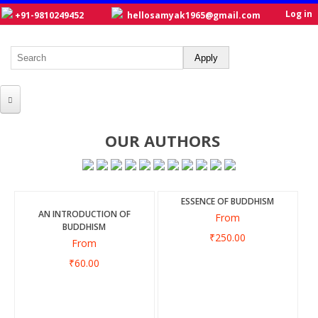
Log in
+91-9810249452
hellosamyak1965@gmail.com
HOME
OUR AUTHORS
ABOUT US
CATALOGUE
ESSENCE OF BUDDHISM
NEW TITLES
AN INTRODUCTION OF
From
BUDDHISM
POSTERS
₹250.00
From
₹60.00
OUR WRITERS
GALLERY